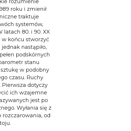
kie rozumienie
989 roku i zmienił
iczne traktuje
 dwóch systemów,
atach 80. i 90. XX
y w końcu stworzyć
 jednak nastąpiło,
 pełen podskórnych
 barometr stanu
je sztukę w podobny
ego czasu. Ruchy
. Pierwsza dotyczy
ycić ich wzajemne
kazywanych jest po
nego. Wyłania się z
o rozczarowania, od
oju.