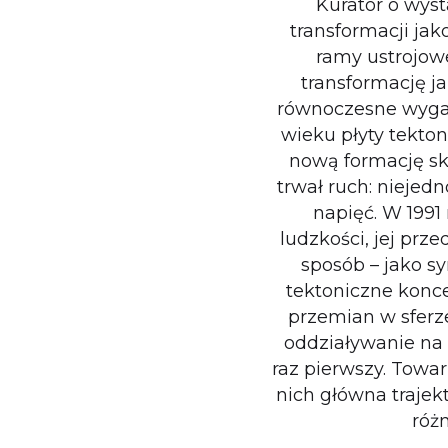
Kurator o wys
transformacji jak
ramy ustrojow
transformację j
równoczesne wygas
wieku płyty tekto
nową formację ska
trwał ruch: nieje
napięć. W 1991
ludzkości, jej prz
sposób – jako s
tektoniczne konce
przemian w sferz
oddziaływanie na 
raz pierwszy. Towa
nich główna trajek
róż