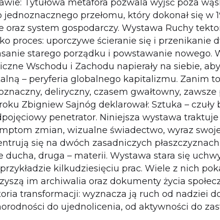
tawie: Tytułowa metafora pozwala wyjść poza wąs
o jednoznacznego przełomu, który dokonał się w 1
e oraz system gospodarczy. Wystawa Ruchy tekton
ako proces: uporczywe ścieranie się i przenikanie
anie starego porządku i powstawanie nowego. W l
niczne Wschodu i Zachodu napierały na siebie, ab
lną – peryferia globalnego kapitalizmu. Zanim to
dnoznaczny, deliryczny, czasem gwałtowny, zawsze
 roku Zbigniew Sajnóg deklarował: Sztuka – czuły
edpojęciowy penetrator. Niniejsza wystawa traktu
ymptom zmian, wizualne świadectwo, wyraz swoj
ntrują się na dwóch zasadniczych płaszczyznach
e ducha, druga – materii. Wystawa stara się uchw
przykładzie kilkudziesięciu prac. Wiele z nich po
rzyszą im archiwalia oraz dokumenty życia społecz
toria transformacji: wyznacza ją ruch od nadziei d
norodności do ujednolicenia, od aktywności do zast