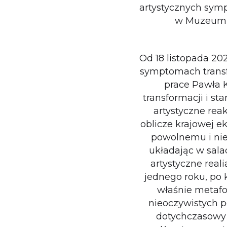
artystycznych sym
w Muzeum 
Od 18 listopada 20
symptomach transf
prace Pawła K
transformacji i s
artystyczne reak
oblicze krajowej e
powolnemu i nie
układając w sal
artystyczne real
jednego roku, po 
właśnie metafo
nieoczywistych p
dotychczasowy g