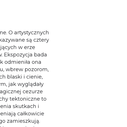
ne. O artystycznych
kazywane są cztery
ających w erze
w. Ekspozycja bada
jak odmieniła ona
emu, wbrew pozorom,
blaski i cienie,
m, jak wyglądały
magicznej cezurze
chy tektoniczne to
enia skutkach i
eniają całkowicie
 go zamieszkują.