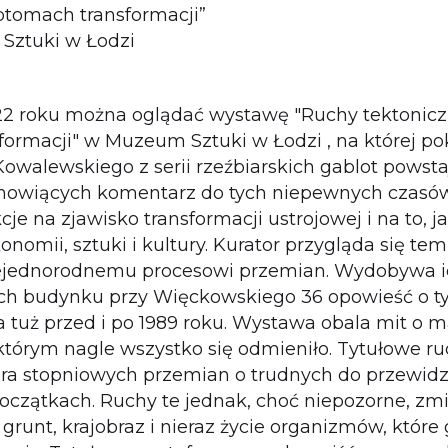
ptomach transformacji”
Sztuki w Łodzi
22 roku można oglądać wystawę "Ruchy tektonicz
ormacji" w Muzeum Sztuki w Łodzi , na której po
owalewskiego z serii rzeźbiarskich gablot powst
tanowiących komentarz do tych niepewnych czasó
cje na zjawisko transformacji ustrojowej i na to, 
konomii, sztuki i kultury. Kurator przygląda się t
jednorodnemu procesowi przemian. Wydobywa ich 
ach budynku przy Więckowskiego 36 opowieść o ty
ia tuż przed i po 1989 roku. Wystawa obala mit o 
którym nagle wszystko się odmieniło. Tytułowe ru
ra stopniowych przemian o trudnych do przewidz
oczątkach. Ruchy te jednak, choć niepozorne, zmi
runt, krajobraz i nieraz życie organizmów, które